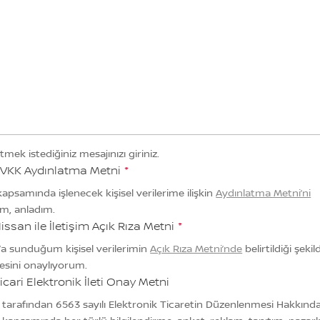
etmek istediğiniz mesajınızı giriniz.
VKK Aydınlatma Metni
*
apsamında işlenecek kişisel verilerime ilişkin
Aydınlatma Metni’ni
m, anladım.
issan ile İletişim Açık Rıza Metni
*
’a sunduğum kişisel verilerimin
Açık Rıza Metni’nde
belirtildiği şekil
esini onaylıyorum.
icari Elektronik İleti Onay Metni
 tarafından 6563 sayılı Elektronik Ticaretin Düzenlenmesi Hakkınd