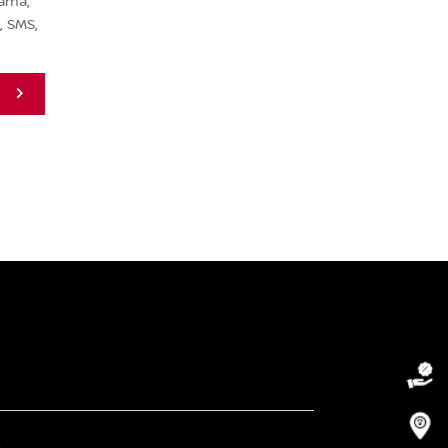
lama,
a, SMS,
m