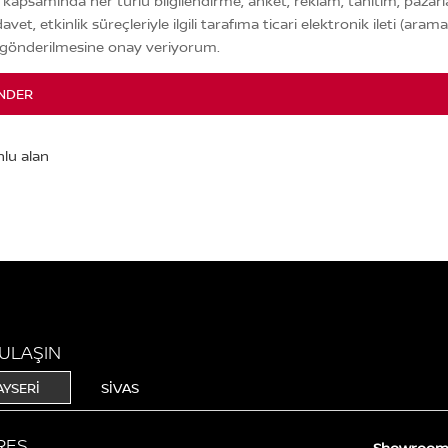
kapsamında her türlü bilgilendirme, anket, reklam, tanıtım, pazar
 davet, etkinlik süreçleriyle ilgili tarafıma ticari elektronik ileti (aram
 gönderilmesine onay veriyorum.
NDER
 ULAŞIN
AYSERİ
SİVAS
RES
Showroo