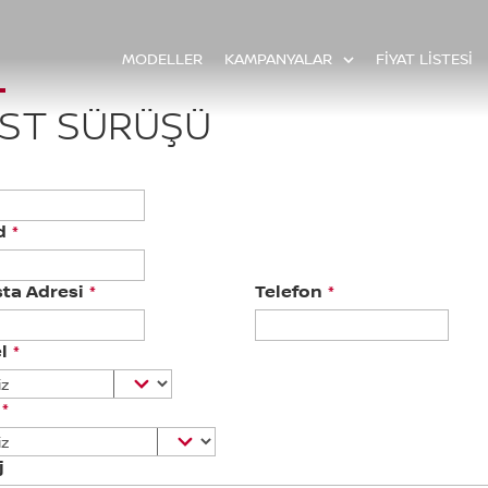
MODELLER
KAMPANYALAR
FİYAT LİSTESİ
ST SÜRÜŞÜ
d
*
ta Adresi
*
Telefon
*
l
*
*
j