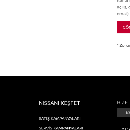
Kanun 
açılış,
email)
GÖ
BİZE
NISSANI KEŞFET
K
SATIŞ KAMPANYALARI
SERVİS KAMPANYALARI
AD