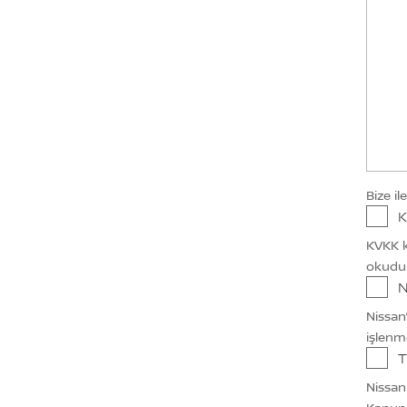
Bize il
K
KVKK k
okudu
N
Nissan
işlenm
T
Nissan