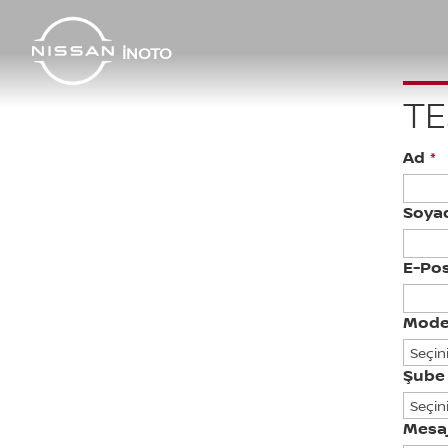
İNOTO
TE
Ad
*
Soya
E-Pos
Mode
Şube
Mesa