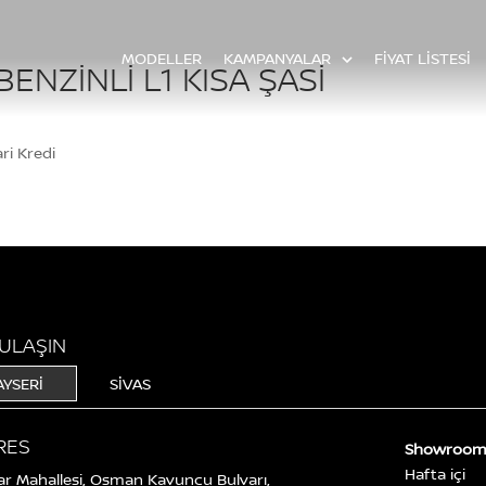
MODELLER
KAMPANYALAR
FİYAT LİSTESİ
ENZINLI L1 KISA ŞASI
ri Kredi
 ULAŞIN
AYSERİ
SİVAS
RES
Showroo
Hafta içi
r Mahallesi, Osman Kavuncu Bulvarı,