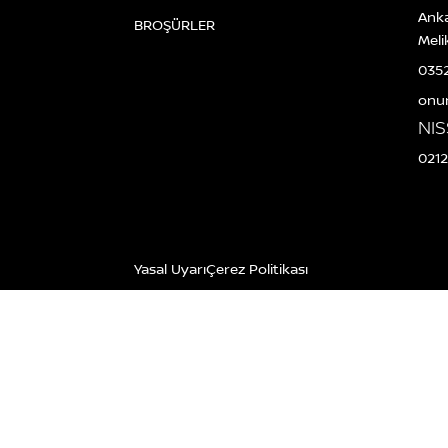
Ank
BROŞÜRLER
Meli
035
onu
NI
021
Yasal Uyarı
Çerez Politikası