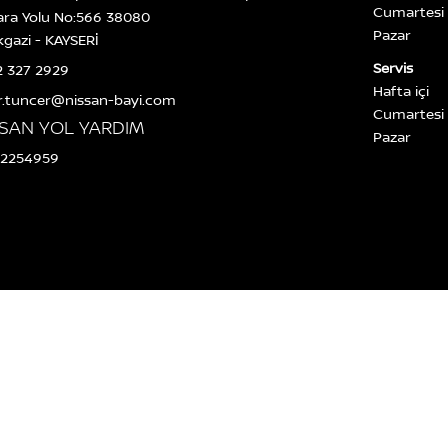
Cumartesi
ara Yolu No:566 38080
Pazar
kgazi - KAYSERİ
Servis
2 327 2929
Hafta içi
r.tuncer@nissan-bayi.com
Cumartesi
SSAN YOL YARDIM
Pazar
22254959