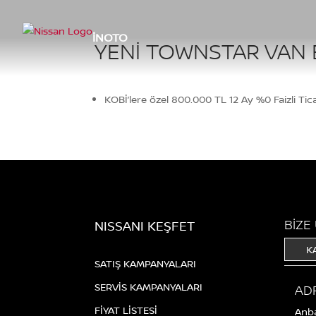
İNOTO
YENI TOWNSTAR VAN B
KOBİ’lere özel 800.000 TL 12 Ay %0 Faizli Tica
BİZE
NISSANI KEŞFET
K
SATIŞ KAMPANYALARI
SERVİS KAMPANYALARI
AD
FİYAT LİSTESİ
Anba